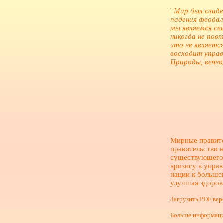
'
Мир был свиде
падения феодал
мы являемся с
никогда не пов
что не являетс
восходит управ
Природы, вечно
Мирные правите
правительство 
существующего 
кризису в упра
нации к больше
улучшая здоров
Загрузить PDF ве
Больше информаци