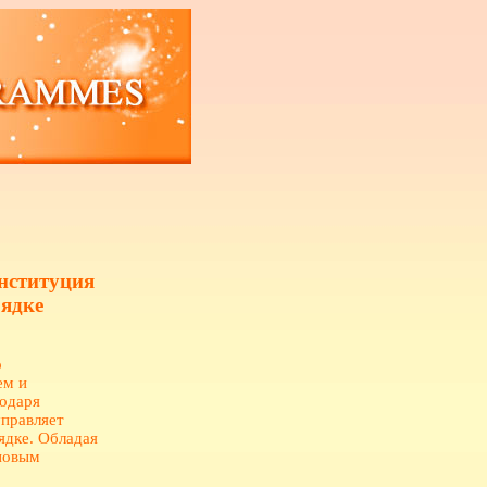
нституция
рядке
о
ем и
годаря
управляет
ядке. Обладая
 новым