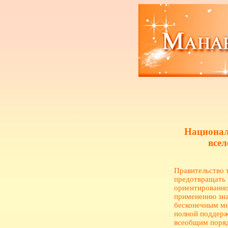
Национал
всел
Правительство т
предотвращать 
ориентированно
применению зна
бесконечным мн
полной поддерж
всеобщим поряд