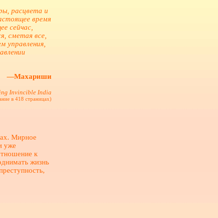
ры, расцвета и
настоящее время
е сейчас,
я, сметая все,
ем управления,
равлении
—Махариши
ng Invincible India
ание в 418 страницах)
нах. Мирное
и уже
отношение к
поднимать жизнь
преступность,