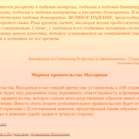
телем расцвета и падения монархии, подъема и падения диктату
изма, подъема и падения коммунизма и расцвета демократии. В 
видетелями падения демократии. ВЕЛИКОЕ ПАДЕНИЕ, происходяще
торится снова. Река времени течет, эволюция жизни продолжаетс
я совершенным. Сейчас, с падением всех созданных человеком сист
ление нового качества, которое основывается на совершенном уп
м и истинном во все времена.
'
Introduction to Celebrating Perfection in Administration—Creati
(печатное изд
Мирные правительства Махариши
льства Махариши в настоящий время уже установлены в 108 стра
не будет под давлением силы перенимать ответственность и функци
правительства, которое самым непосредственным образом имеет 
влении. Вместо этого второе дополнительное правительство будет 
й гармонии с Естественным законом, предотвращая таким образом 
ье и изменяя судьбу нации в лучшую сторону.
рсию
и о Ведическом управлении Махариши